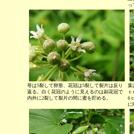
っ
萼は5裂して卵形、花冠は5裂して裂片は反り
葉
返る。白く花冠のように見えるのは副花冠で
ｃ
内外に2裂して裂片の間に蜜を貯める。
6
に