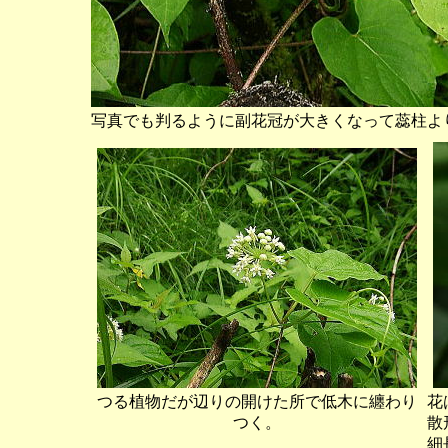
写真でも判るように副花冠が大きくなって蕊柱よ
つる植物だが辺りの開けた所で低木に纏わり
花
つく。
散
細