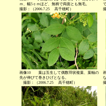
ｍ、幅5ｃｍほど、無柄で両面とも無毛。
撮影：（2006.7.25 高千穂町）
撮
画像10 葉は互生して偶数羽状複葉、葉軸の
先が伸びて巻きひげとなる。
撮影：（2006.7.25 高千穂町）
撮