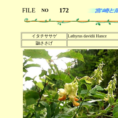
FILE
172
NO
イタチササゲ
Lathyrus davidii Hance
鼬ささげ