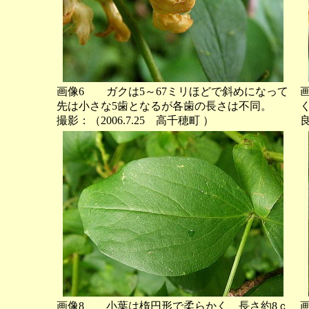
画像6 ガクは5～67ミリほどで斜めになって
先は小さな5歯となるが各歯の長さは不同。
撮影：（2006.7.25 高千穂町 ）
良
画像8 小葉は楕円形で柔らかく、長さ約8ｃ