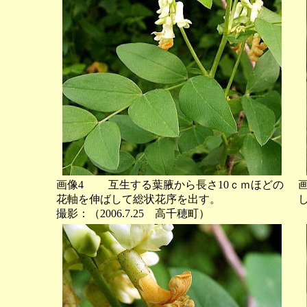
画像4 互生する葉腋から長さ10ｃｍほどの
花軸を伸ばして総状花序を出す。
撮影：（2006.7.25 高千穂町）
撮