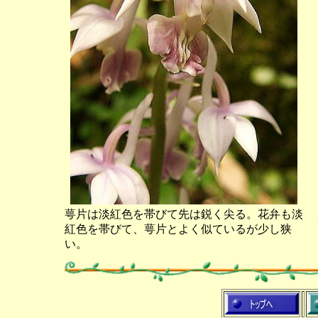
萼片は淡紅色を帯びて先は鋭く尖る。花弁も淡
紅色を帯びて、萼片とよく似ているが少し狭
い。