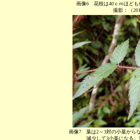
画像6 花枝は40ｃｍほど
撮影：（201
画像7 葉は2～3対の小葉か
減少して3小葉になる。葉