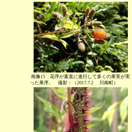
画像15 花序が素直に進行して多くの果実が実
った果序。 撮影：（2017.7.2 川南町）