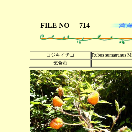
FILE
NO
714
コジキイチゴ
Rubus sumatranus Mi
乞食苺