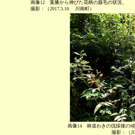
画像12 葉腋から伸びた花柄の腺毛の状況。
撮影：（2017.5.16 川南町）
画像14 林道わきの伐採後の
撮影：（20