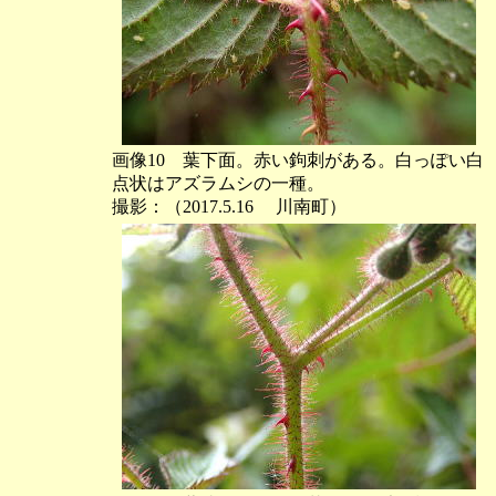
画像10 葉下面。赤い鉤刺がある。白っぽい白
点状はアズラムシの一種。
撮影：（2017.5.16 川南町）