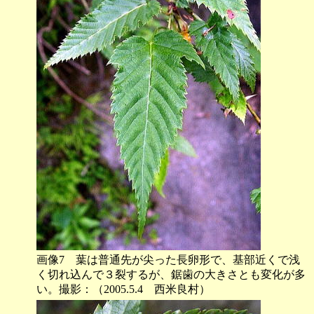
画像7 葉は普通先が尖った長卵形で、基部近くで浅
く切れ込んで３裂するが、鋸歯の大きさとも変化が多
い。撮影：（2005.5.4 西米良村）