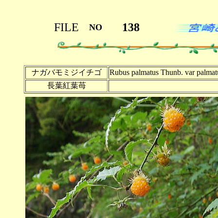
FILE
138
NO
ナガバモミジイチゴ
Rubus palmatus Thunb. var palmat
長葉紅葉苺