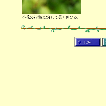
小花の花柱は2分して長く伸びる。