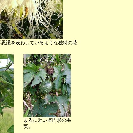
不思議を表わしているような独特の花
まるに近い楕円形の果
実。