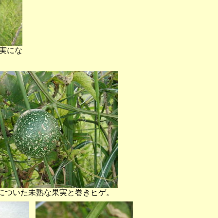
実にな
についた未熟な果実と巻きヒゲ。