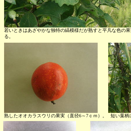
若いときはあざやかな独特の縞模様だが熟すと平凡な色の果
る。
熟したオオカラスウリの果実（直径6～7ｃｍ）。
短い葉柄