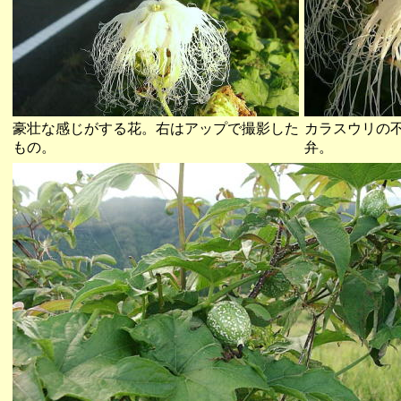
豪壮な感じがする花。右はアップで撮影した
カラスウリの
もの。
弁。