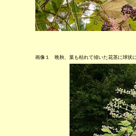
画像１ 晩秋、葉も枯れて傾いた花茎に球状