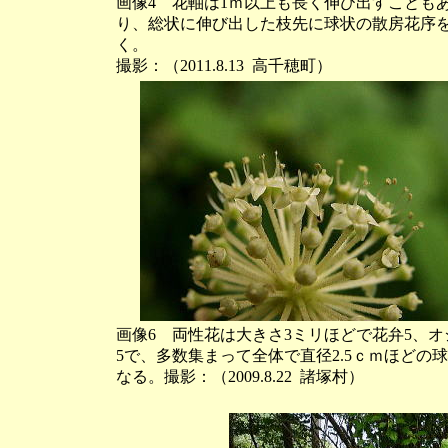
画像4 花軸は1ｍ以上も長く伸び出すことも
り、総状に伸び出した枝先に球状の散房花序
く。
撮影：（2011.8.13 高千穂町）
画像6 両性花は大きさ3ミリほどで花弁5、オ
5で、多数集まって全体で直径2.5ｃｍほどの
なる。撮影：（2009.8.22 諸塚村）