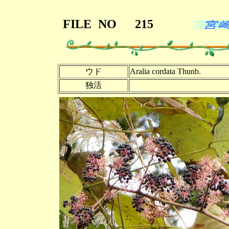
FILE
NO
215
ウド
Aralia cordata Thunb.
独活