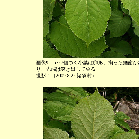
画像9 5～7個つく小葉は卵形、揃った鋸歯が
り、先端は突き出して尖る。
撮影：（2009.8.22 諸塚村）