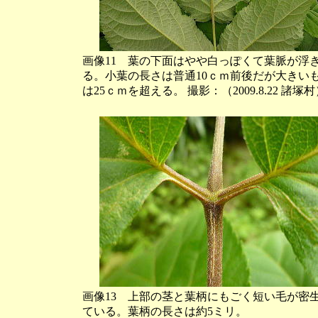
画像11 葉の下面はやや白っぽくて葉脈が浮
る。小葉の長さは普通10ｃｍ前後だが大きい
は25ｃｍを超える。 撮影：（2009.8.22 諸塚
画像13 上部の茎と葉柄にもごく短い毛が密
ている。葉柄の長さは約5ミリ。