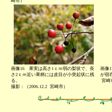
崎市）
画像16 果実は高さ1ｃｍ弱の梨状で、長
画像
さ2ｃｍ近い果柄には皮目が小突起状に残
が宿存
る。
宮崎
撮影：（2006.12.2
宮崎市）