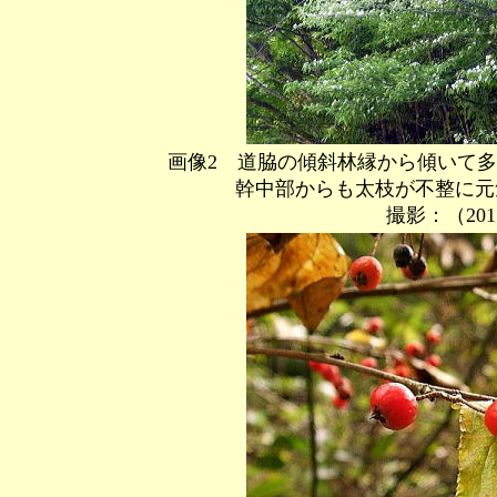
画像2 道脇の傾斜林縁から傾いて多
幹中部からも太枝が不整に元気よ
撮影：（2011