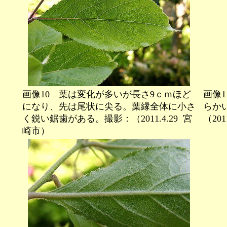
画像10 葉は変化が多いが長さ9ｃｍほど
画像
になり、先は尾状に尖る。葉縁全体に小さ
らか
く鋭い鋸歯がある。撮影：（2011.4.29
宮
（201
崎市）