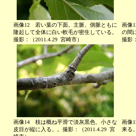
画像12 若い葉の下面。主脈、側脈ともに
画像
隆起して全体に白い軟毛が密生している。
の間
撮影：（2011.4.29
宮崎市）
撮影：（
画像14 枝は概ね平滑で淡灰黒色、小さな
画像
皮目が縦に入る。。撮影：（2011.4.29
宮
来る。