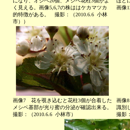
になり、オシベ20個、メシベ花柱3個がよ
ほど
く見える。画像5,6,7の株ははケカマツカ
画像1
的特徴がある。 撮影：（2010.6.6
小林
市））
画像7 花を覗き込むと花柱3個が合着した
画像
メシベ基部が光り蜜の分泌が確認出来る。
識別
撮影：（2010.6.6
小林市）
撮影：（