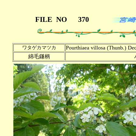
FILE
NO
370
Pourthiaea villosa (Thunb.) De
ワタゲカマツカ
綿毛鎌柄