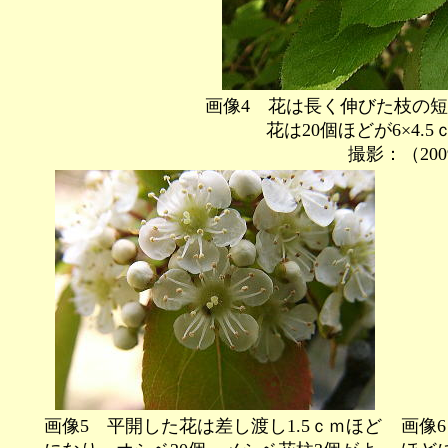
画像4 花は長く伸びた枝の
花は20個ほどが6×4.5ｃ
撮影：（2009
画像5 平開した花は差し渡し1.5ｃｍほど
画像