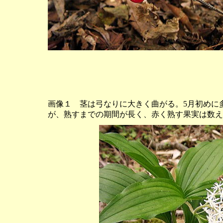
画像１ 茎は弓なりに大きく曲がる。5月初めに
が、熟すまでの期間が長く、赤く熟す果実は数え