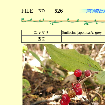
FILE
526
NO
ユキザサ
Smilacina japonica A. grey
雪笹