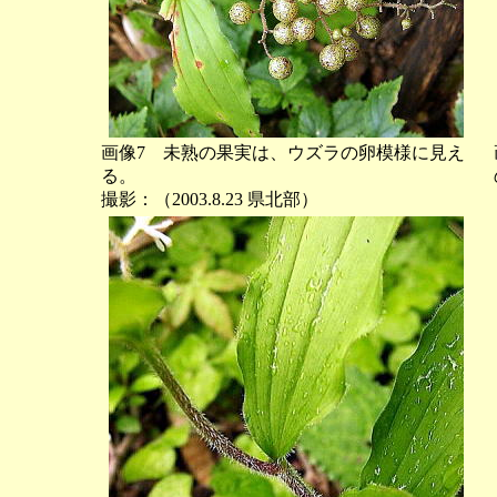
画像7 未熟の果実は、ウズラの卵模様に見え
る。
撮影：（2003.8.23 県北部）