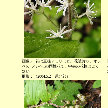
画像5 花は直径７ミリほど。花被片６、オシ
ベ6、メシベ1の両性花で、中央の花柱はごく
短い。
撮影：（2004.5.2 県北部）