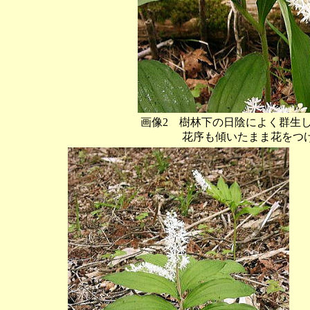
画像2 樹林下の日陰によく群生
花序も傾いたまま花をつける。撮影