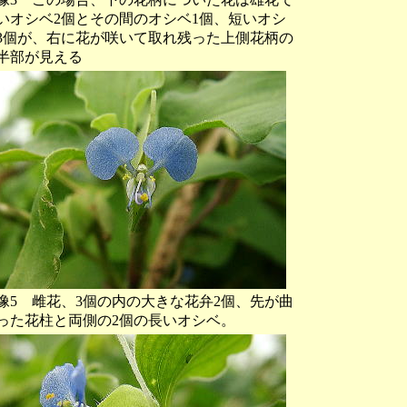
いオシベ2個とその間のオシベ1個、短いオシ
3個が、右に花が咲いて取れ残った上側花柄の
半部が見える
像5 雌花、3個の内の大きな花弁2個、先が曲
った花柱と両側の2個の長いオシベ。