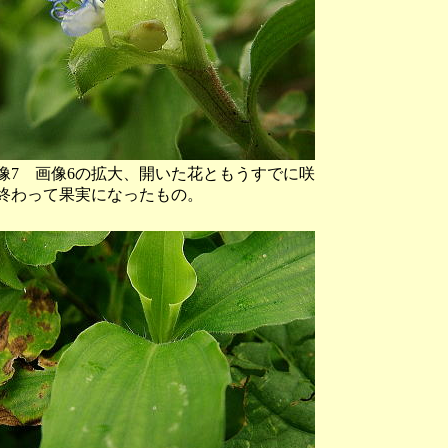
像7 画像6の拡大、開いた花ともうすでに咲
終わって果実になったもの。