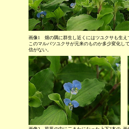
画像1 畑の隅に群生し近くにはツユクサも生え
このマルバツユクサが元来のものか多少変化し
信がない。
画像2 苞葉の中に二またになった上下2本の
画