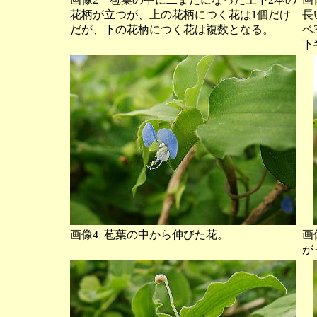
花柄が立つが、上の花柄につく花は1個だけ
長
だが、下の花柄につく花は複数となる。
ベ
下
画像4 苞葉の中から伸びた花。
画
が