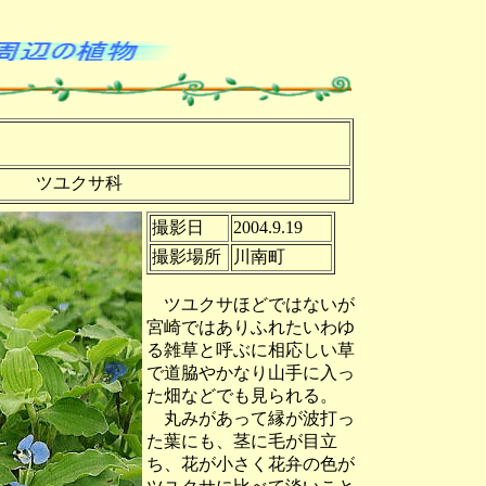
ツユクサ科
撮影日
2004.9.19
撮影場所
川南町
ツユクサほどではないが
宮崎ではありふれたいわゆ
る雑草と呼ぶに相応しい草
で道脇やかなり山手に入っ
た畑などでも見られる。
丸みがあって縁が波打っ
た葉にも、茎に毛が目立
ち、花が小さく花弁の色が