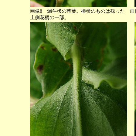
画像8 漏斗状の苞葉。棒状のものは残った
画
上側花柄の一部。