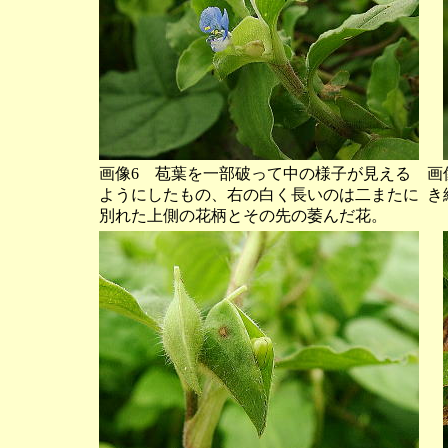
画像6 苞葉を一部破って中の様子が見える
画
ようにしたもの、右の白く長いのは二またに
き
別れた上側の花柄とその先の萎んだ花。