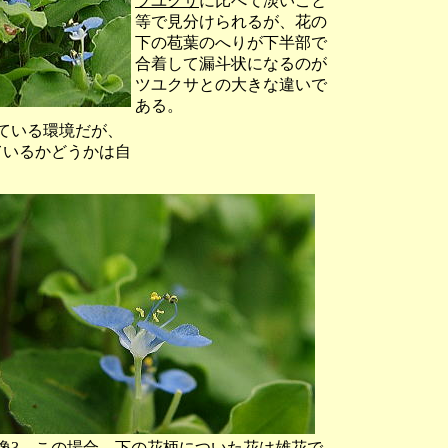
ツユクサ
に比べて淡いこと
等で見分けられるが、花の
下の苞葉のへりが下半部で
合着して漏斗状になるのが
ツユクサとの大きな違いで
ある。
ている環境だが、
ているかどうかは自
像3 この場合、下の花柄についた花は雄花で