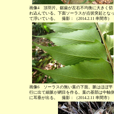
画像4 頂羽片。鋸歯が左右不均衡に大きく切
れ込んでいる。下面ソーラスが点状突起とな
て浮いている。 撮影：（2014.2.11 串間市）
画像6 ソーラスの無い葉の下面。脈はほぼ平
行に出て細脈が網目を作る。葉の基部は中軸
に耳垂が出る。 撮影：（2014.2.11 串間市）