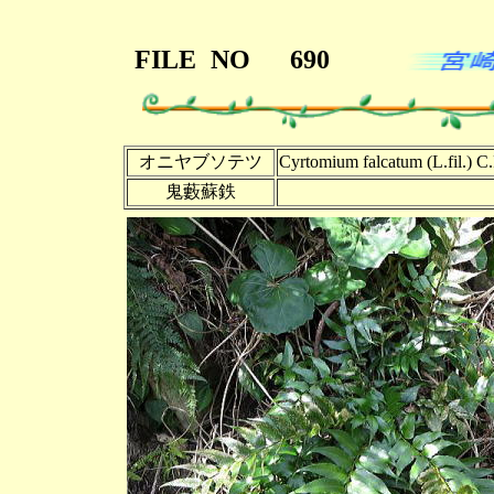
FILE
NO
690
オニヤブソテツ
Cyrtomium falcatum (L.fil.) C.
鬼藪蘇鉄