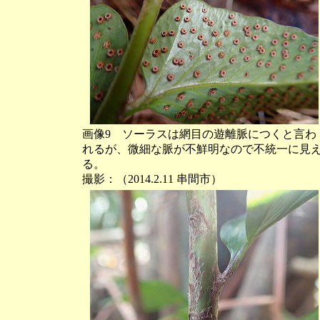
画像9 ソーラスは網目の遊離脈につくと言わ
れるが、微細な脈が不鮮明なので不統一に見
る。
撮影：（2014.2.11 串間市）