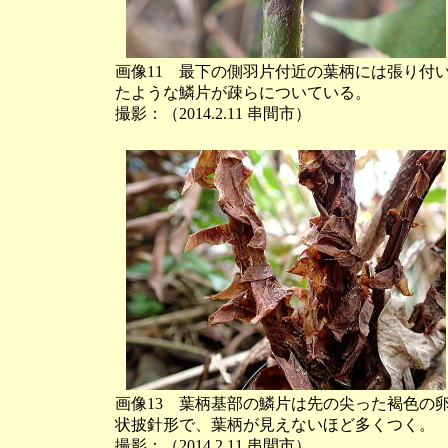
画像11 最下の側羽片付近の葉柄には張り付
たような鱗片が疎らについている。
撮影：（2014.2.11 串間市）
画像13 葉柄基部の鱗片は先の尖った褐色の
状披針形で、葉柄が見えないほど多くつく。
撮影：（2014.2.11 串間市）