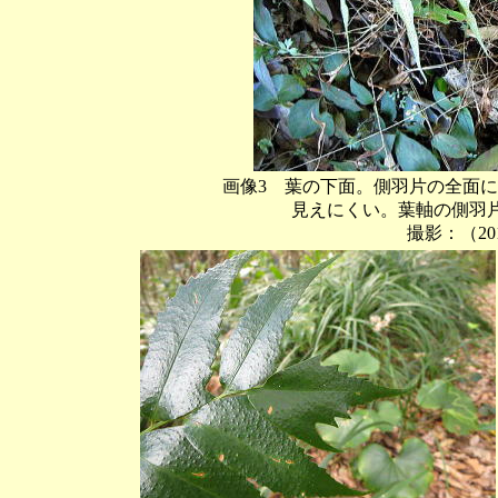
画像3 葉の下面。側羽片の全面
見えにくい。葉軸の側羽片の
撮影：（201