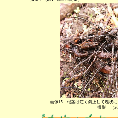
画像15 根茎は短く斜上して塊状
撮影：（201