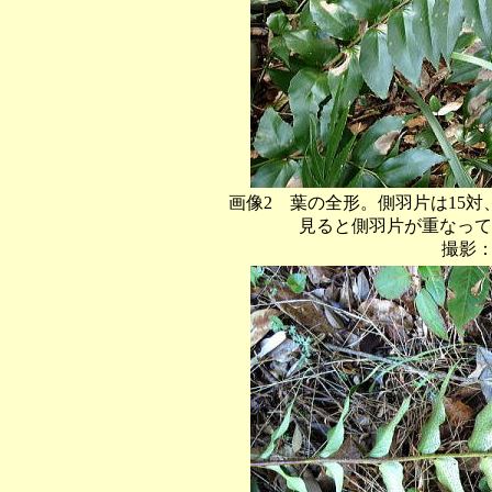
画像2 葉の全形。側羽片は15対
見ると側羽片が重なって見え
撮影：（201