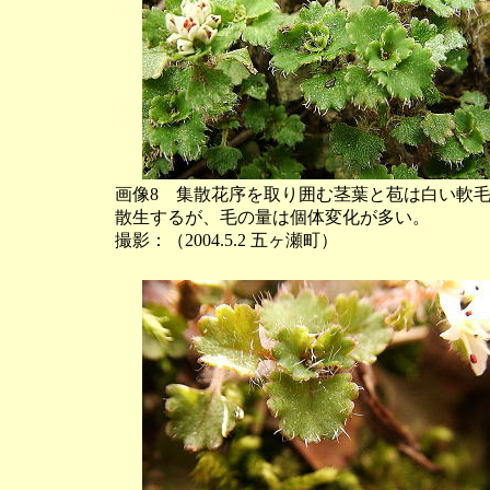
画像8 集散花序を取り囲む茎葉と苞は白い軟
散生するが、毛の量は個体変化が多い。
撮影：（2004.5.2 五ヶ瀬町）