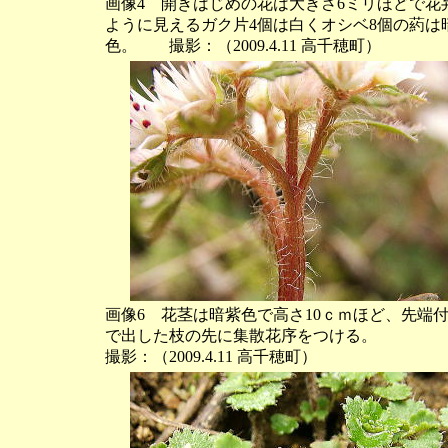
画像4 開きはじめの花は大きさ6ミリほどで花
ように見えるガク片4個は白くオシベ8個の葯は
色。 撮影：（2009.4.11 高千穂町）
画像6 花茎は暗紫色で高さ10ｃｍほど、先端
で出した枝の先に集散花序をつける。
撮影：（2009.4.11 高千穂町）