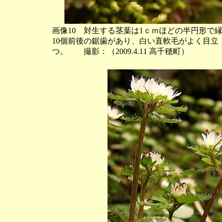
画像10 対生する茎葉は1ｃｍほどの半円形で
10個前後の鋸歯があり、白い直軟毛がよく目立
つ。 撮影：（2009.4.11 高千穂町）