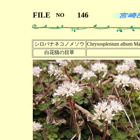
FILE
146
NO
シロバナネコノメソウ
Chrysosplenium album Ma
白花猫の目草